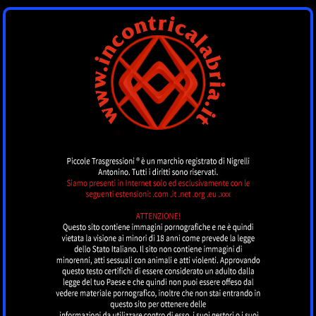
INCONTRI
CALABRIA
by piccoletrasgressioni.it
MENU
Nessun annuncio