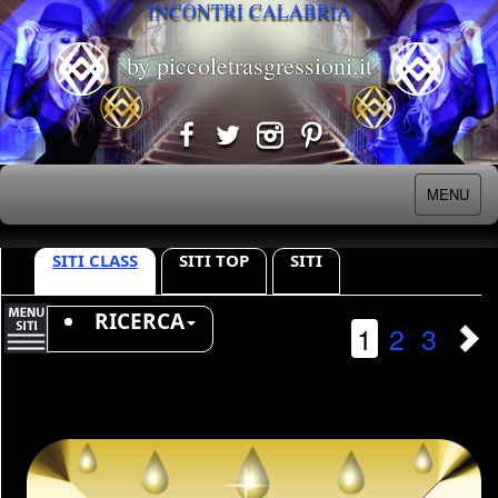
INCONTRI CALABRIA
by piccoletrasgressioni.it
MENU
SITI CLASS
SITI TOP
SITI
RICERCA
1
2
3