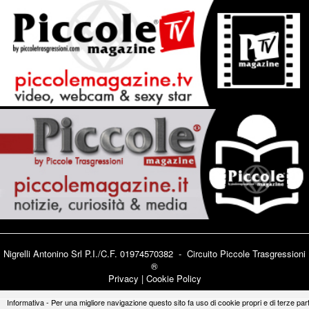
Nigrelli Antonino Srl P.I./C.F. 01974570382 - Circuito
Piccole Trasgressioni
®
Privacy
|
Cookie Policy
Informativa - Per una migliore navigazione questo sito fa uso di cookie propri e di terze part